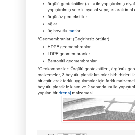
örgülü geotekstiller (a-ısı ile yapıştırılmış ely
yapıştırılmış ve c-kimyasal yapıştırılarak imal e
örgüsüz geotekstiller
ağlar
üç boyutlu
mat
lar
*Geomembranlar: (Geçirimsiz örtüler)
HDPE geomembranlar
LDPE geomembranlar
Bentonitli geomembranlar
*Geokompoziler: Örgülü geotekstiller , örgüsüz geote
malzemeler, 3 boyutlu plastik kısımlar birbirbirleri ile
birleştirilerek farklı uygulamalar için farklı malzemel
boyutlu plastik iç kısım ve 2 yanında ısı ile yap
ı
ştır
yapılan bir
drenaj
malzemesi.